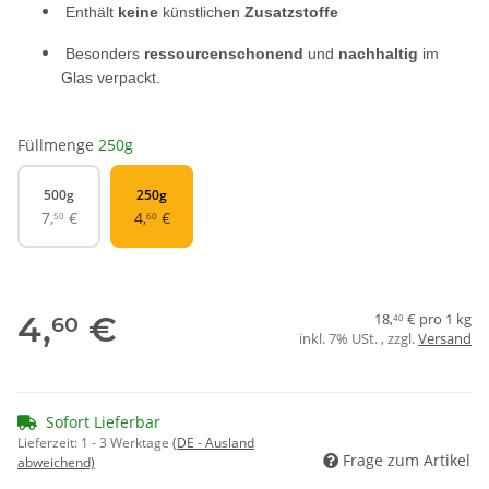
Enthält
keine
künstlichen
Zusatzstoffe
Besonders
ressourcenschonend
und
nachhaltig
im
Glas verpackt.
Füllmenge
250g
500g
250g
500g
250g
7,
€
4,
€
50
60
4,
€
18,
€ pro 1 kg
60
40
inkl. 7% USt. , zzgl.
Versand
Sofort Lieferbar
Lieferzeit:
1 - 3 Werktage
(DE - Ausland
Frage zum Artikel
abweichend)