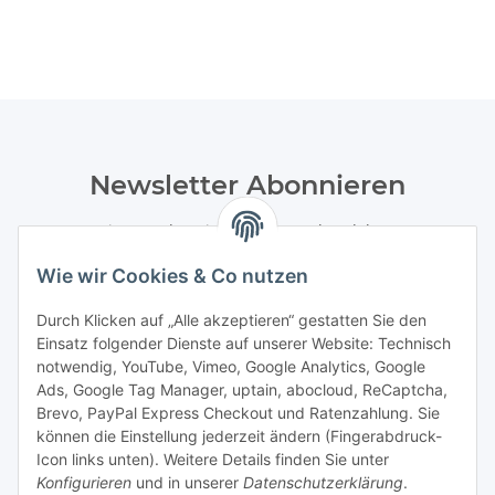
Newsletter Abonnieren
Bitte senden Sie mir entsprechend Ihrer
Datenschutzerklärung
regelmäßig und jederzeit widerruflich
Wie wir Cookies & Co nutzen
Informationen zu Ihrem Produktsortiment per E-Mail zu.
Durch Klicken auf „Alle akzeptieren“ gestatten Sie den
Abonnieren
Einsatz folgender Dienste auf unserer Website: Technisch
Newsletter Abonnieren
notwendig, YouTube, Vimeo, Google Analytics, Google
Ads, Google Tag Manager, uptain, abocloud, ReCaptcha,
Gesetzliche Informationen
Brevo, PayPal Express Checkout und Ratenzahlung. Sie
können die Einstellung jederzeit ändern (Fingerabdruck-
Icon links unten). Weitere Details finden Sie unter
Informationen
Konfigurieren
und in unserer
Datenschutzerklärung
.