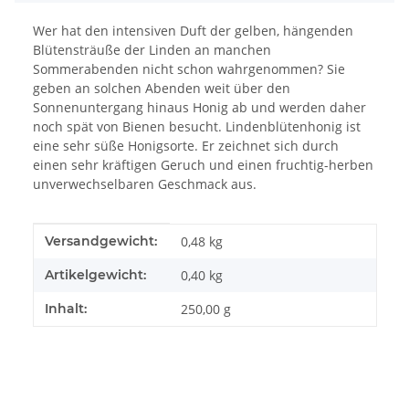
Wer hat den intensiven Duft der gelben, hängenden
Blütensträuße der Linden an manchen
Sommerabenden nicht schon wahrgenommen? Sie
geben an solchen Abenden weit über den
Sonnenuntergang hinaus Honig ab und werden daher
noch spät von Bienen besucht. Lindenblütenhonig ist
eine sehr süße Honigsorte. Er zeichnet sich durch
einen sehr kräftigen Geruch und einen fruchtig-herben
unverwechselbaren Geschmack aus.
Produkteigenschaft
Wert
Versandgewicht:
0,48 kg
Artikelgewicht:
0,40
kg
Inhalt:
250,00 g