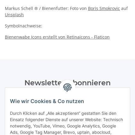
Markus Schell ® / Bienenfutter: Foto von
Boris Smokrovic
auf
Unsplash
Symbolnachweise:
Bienenwabe Icons erstellt von Retinaicons - Flaticon
Newsletter Abonnieren
Bitte senden Sie mir entsprechend Ihrer
Wie wir Cookies & Co nutzen
Datenschutzerklärung
regelmäßig und jederzeit widerruflich
Informationen zu Ihrem Produktsortiment per E-Mail zu.
Durch Klicken auf „Alle akzeptieren“ gestatten Sie den
Einsatz folgender Dienste auf unserer Website: Technisch
Abonnieren
notwendig, YouTube, Vimeo, Google Analytics, Google
Newsletter Abonnieren
Ads, Google Tag Manager, Brevo, uptain, abocloud,