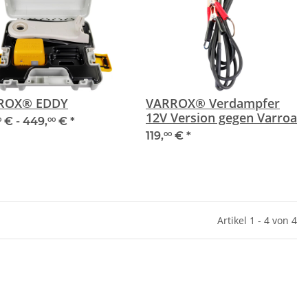
ROX® EDDY
VARROX® Verdampfer
12V Version gegen Varroa
€ -
449,
€
*
0
00
119,
€
*
00
Artikel 1 - 4 von 4