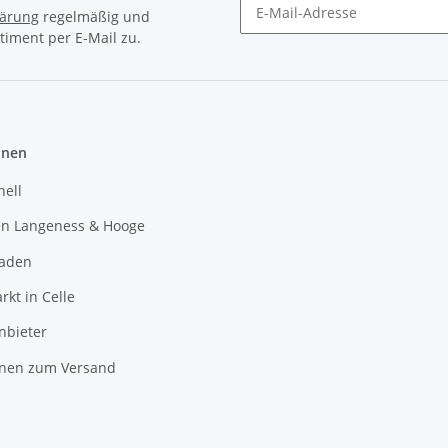
lärung
regelmäßig und
timent per E-Mail zu.
Newsletter Abonnieren
onen
hell
en Langeness & Hooge
laden
kt in Celle
nbieter
onen zum Versand