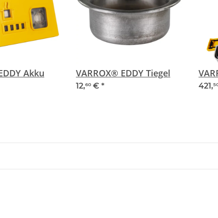
VARROX® EDDY Akku
VARROX® EDDY Tiegel
VAR
12,
€
*
421,
60
5