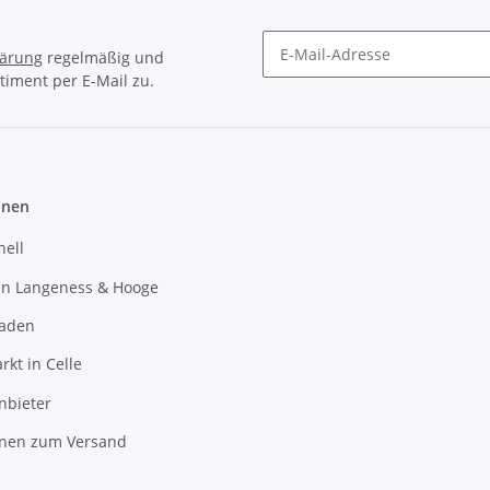
lärung
regelmäßig und
timent per E-Mail zu.
Newsletter Abonnieren
onen
hell
en Langeness & Hooge
laden
kt in Celle
nbieter
onen zum Versand