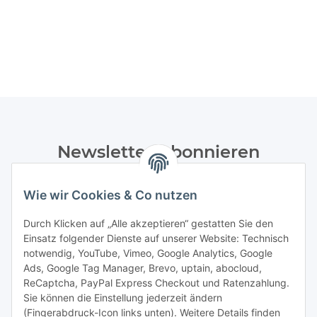
Newsletter Abonnieren
Bitte senden Sie mir entsprechend Ihrer
Wie wir Cookies & Co nutzen
Datenschutzerklärung
regelmäßig und jederzeit widerruflich
Informationen zu Ihrem Produktsortiment per E-Mail zu.
Durch Klicken auf „Alle akzeptieren“ gestatten Sie den
Einsatz folgender Dienste auf unserer Website: Technisch
Abonnieren
notwendig, YouTube, Vimeo, Google Analytics, Google
Newsletter Abonnieren
Ads, Google Tag Manager, Brevo, uptain, abocloud,
ReCaptcha, PayPal Express Checkout und Ratenzahlung.
Gesetzliche Informationen
Sie können die Einstellung jederzeit ändern
(Fingerabdruck-Icon links unten). Weitere Details finden