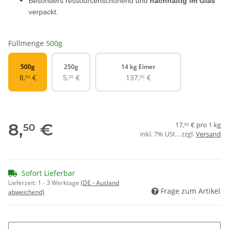
Besonders ressourcenschonend und
nachhaltig im Glas
verpackt.
Füllmenge
500g
500g
250g
14 kg Eimer
500g
250g
14 kg Eimer
8,
€
5,
€
137,
€
50
20
00
8,
€
17,
€ pro 1 kg
50
00
inkl. 7% USt. , zzgl.
Versand
Sofort Lieferbar
Lieferzeit:
1 - 3 Werktage
(DE - Ausland
Frage zum Artikel
abweichend)