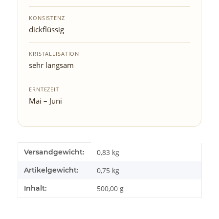
KONSISTENZ
dickflüssig
KRISTALLISATION
sehr langsam
ERNTEZEIT
Mai – Juni
Produkteigenschaft
Wert
Versandgewicht:
0,83 kg
Artikelgewicht:
0,75
kg
Inhalt:
500,00 g