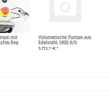
umpe mit
Volumetische Pumpe aus
schw.Reg
Edelstahl 1800 lt/h
3.172,
€
*
00