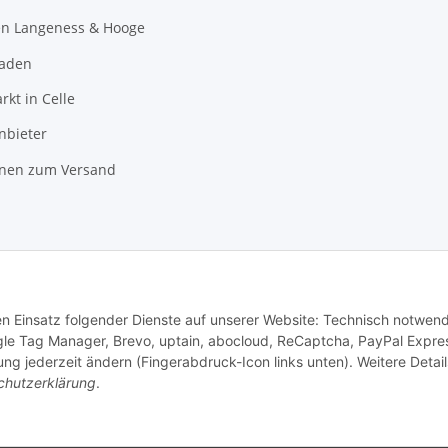
en Langeness & Hooge
laden
kt in Celle
nbieter
onen zum Versand
den Einsatz folgender Dienste auf unserer Website: Technisch notwend
gle Tag Manager, Brevo, uptain, abocloud, ReCaptcha, PayPal Expre
ng jederzeit ändern (Fingerabdruck-Icon links unten). Weitere Detail
chutzerklärung
.