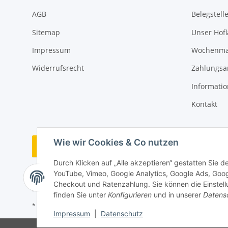
AGB
Belegstell
Sitemap
Unser Hof
Impressum
Wochenmar
Widerrufsrecht
Zahlungsa
Informati
Kontakt
Wie wir Cookies & Co nutzen
Vertrag widerrufen
Durch Klicken auf „Alle akzeptieren“ gestatten Sie 
YouTube, Vimeo, Google Analytics, Google Ads, Goo
Checkout und Ratenzahlung. Sie können die Einstellu
finden Sie unter
Konfigurieren
und in unserer
Datens
* Alle Preise inkl. gesetzlicher USt., zzgl.
Versand
Impressum
|
Datenschutz