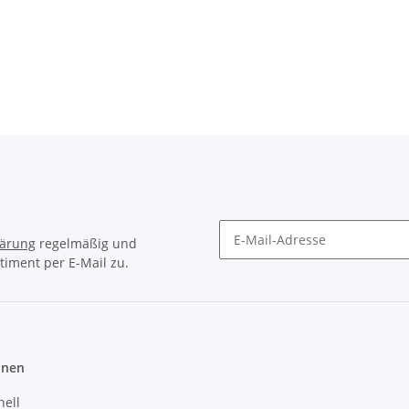
lärung
regelmäßig und
timent per E-Mail zu.
Newsletter Abonnieren
onen
hell