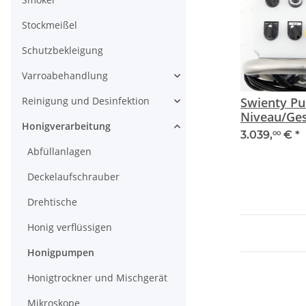
Stockmeißel
Schutzbekleigung
Varroabehandlung
Swienty P
Reinigung und Desinfektion
Niveau/Ge
Honigverarbeitung
3.039,
€
*
00
Abfüllanlagen
Deckelaufschrauber
Drehtische
Honig verflüssigen
Honigpumpen
Honigtrockner und Mischgerät
Mikroskope