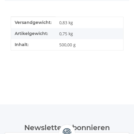
Produkteigenschaft
Wert
Versandgewicht:
0,83 kg
Artikelgewicht:
0,75
kg
Inhalt:
500,00 g
Newsletter Abonnieren