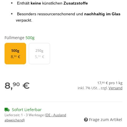
 Enthält 
keine
 künstlichen 
Zusatzstoffe
 Besonders ressourcenschonend und 
nachhaltig im Glas
verpackt.
Füllmenge
500g
500g
250g
500g
250g
8,
€
5,
€
90
50
8,
€
17,
€ pro 1 kg
90
80
inkl. 7% USt. , zzgl.
Versand
Sofort Lieferbar
Lieferzeit:
1 - 3 Werktage
(DE - Ausland
Frage zum Artikel
abweichend)