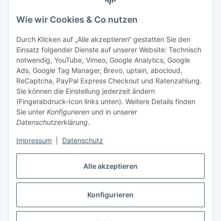
Bitte senden Sie mir entsprechend Ihrer
Wie wir Cookies & Co nutzen
Datenschutzerklärung
regelmäßig und jederzeit widerruflich
Informationen zu Ihrem Produktsortiment per E-Mail zu.
Durch Klicken auf „Alle akzeptieren“ gestatten Sie den
Einsatz folgender Dienste auf unserer Website: Technisch
Abonnieren
notwendig, YouTube, Vimeo, Google Analytics, Google
Newsletter Abonnieren
Ads, Google Tag Manager, Brevo, uptain, abocloud,
ReCaptcha, PayPal Express Checkout und Ratenzahlung.
Gesetzliche Informationen
Sie können die Einstellung jederzeit ändern
(Fingerabdruck-Icon links unten). Weitere Details finden
Sie unter
Konfigurieren
und in unserer
Informationen
Datenschutzerklärung
.
Impressum
|
Datenschutz
Vertrag widerrufen
Alle akzeptieren
Konfigurieren
* Alle Preise inkl. gesetzlicher USt., zzgl.
Versand