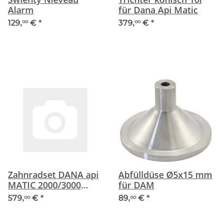
Alarm
für Dana Api Matic
129,
€
*
379,
€
*
00
00
Zahnradset DANA api
Abfülldüse Ø5x15 mm
MATIC 2000/3000
für DAM
(Heißabfüll)
579,
€
*
89,
€
*
00
00