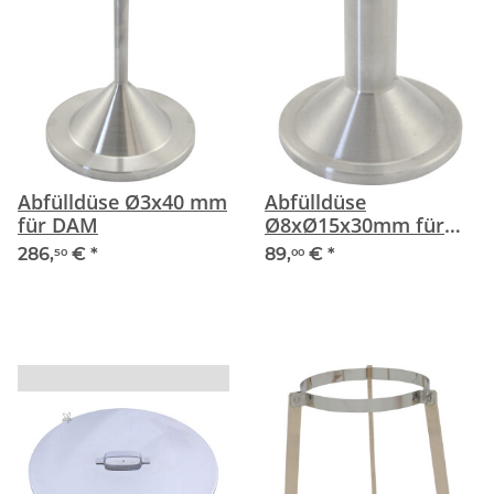
Abfülldüse Ø3x40 mm
Abfülldüse
für DAM
Ø8xØ15x30mm für
DAM
286,
€
*
89,
€
*
50
00