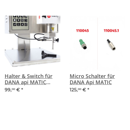
Halter & Switch für
Micro Schalter für
DANA api MATIC
DANA Api MATIC
1000/2000+/3000
99,
€
*
125,
€
*
00
00