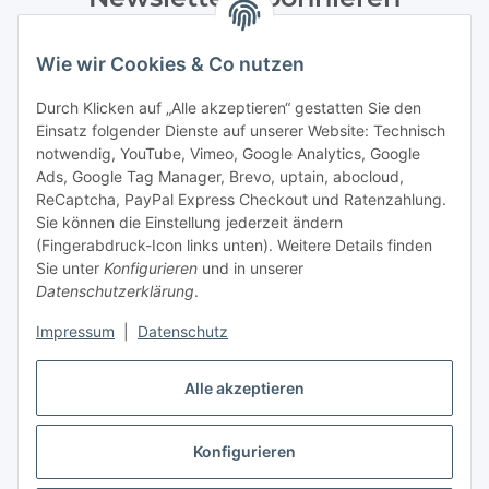
Bitte senden Sie mir entsprechend Ihrer
Wie wir Cookies & Co nutzen
Datenschutzerklärung
regelmäßig und jederzeit widerruflich
Informationen zu Ihrem Produktsortiment per E-Mail zu.
Durch Klicken auf „Alle akzeptieren“ gestatten Sie den
Einsatz folgender Dienste auf unserer Website: Technisch
Abonnieren
notwendig, YouTube, Vimeo, Google Analytics, Google
Newsletter Abonnieren
Ads, Google Tag Manager, Brevo, uptain, abocloud,
ReCaptcha, PayPal Express Checkout und Ratenzahlung.
Gesetzliche Informationen
Sie können die Einstellung jederzeit ändern
(Fingerabdruck-Icon links unten). Weitere Details finden
Sie unter
Konfigurieren
und in unserer
Informationen
Datenschutzerklärung
.
Impressum
|
Datenschutz
Vertrag widerrufen
Alle akzeptieren
Konfigurieren