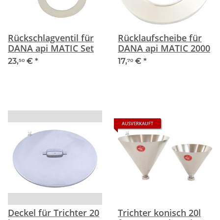
Rückschlagventil für
Rücklaufscheibe für
DANA api MATIC Set
DANA api MATIC 2000
23,
€
*
17,
€
*
50
70
AUSVERKAUFT
Deckel für Trichter 20
Trichter konisch 20l