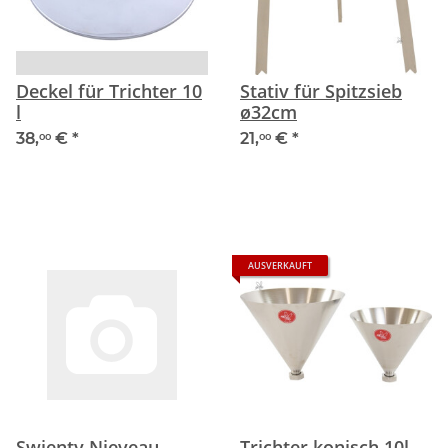
Deckel für Trichter 10
Stativ für Spitzsieb
l
ø32cm
38,
€
*
21,
€
*
00
00
AUSVERKAUFT
Swienty Nieveau
Trichter konisch 10l