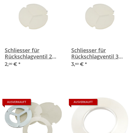
Schliesser für
Schliesser für
Rückschlagventil 2
Rückschlagventil 3
mm Silikone
mm Silikone
2,
€
*
3,
€
*
00
60
AUSVERKAUFT
AUSVERKAUFT