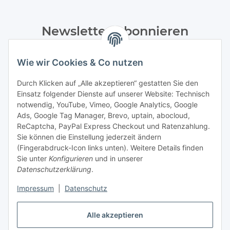
Newsletter Abonnieren
Bitte senden Sie mir entsprechend Ihrer
Wie wir Cookies & Co nutzen
Datenschutzerklärung
regelmäßig und jederzeit widerruflich
Informationen zu Ihrem Produktsortiment per E-Mail zu.
Durch Klicken auf „Alle akzeptieren“ gestatten Sie den
Einsatz folgender Dienste auf unserer Website: Technisch
Abonnieren
notwendig, YouTube, Vimeo, Google Analytics, Google
Newsletter Abonnieren
Ads, Google Tag Manager, Brevo, uptain, abocloud,
ReCaptcha, PayPal Express Checkout und Ratenzahlung.
Gesetzliche Informationen
Sie können die Einstellung jederzeit ändern
(Fingerabdruck-Icon links unten). Weitere Details finden
Sie unter
Konfigurieren
und in unserer
Informationen
Datenschutzerklärung
.
Impressum
|
Datenschutz
Vertrag widerrufen
Alle akzeptieren