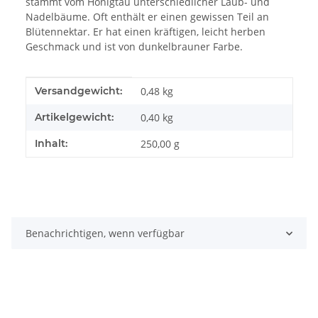
stammt vom Honigtau unterschiedlicher Laub- und
Nadelbäume. Oft enthält er einen gewissen Teil an
Blütennektar. Er hat einen kräftigen, leicht herben
Geschmack und ist von dunkelbrauner Farbe.
Produkteigenschaft
Wert
Versandgewicht:
0,48 kg
Artikelgewicht:
0,40
kg
Inhalt:
250,00 g
Benachrichtigen, wenn verfügbar