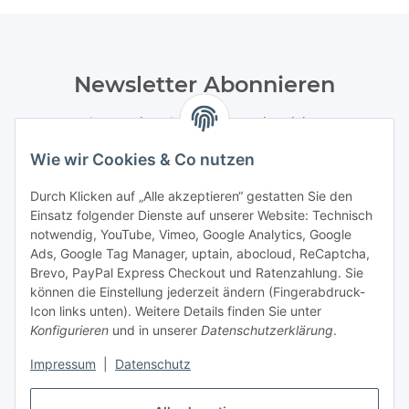
Newsletter Abonnieren
Bitte senden Sie mir entsprechend Ihrer
Datenschutzerklärung
regelmäßig und jederzeit widerruflich
Wie wir Cookies & Co nutzen
Informationen zu Ihrem Produktsortiment per E-Mail zu.
Durch Klicken auf „Alle akzeptieren“ gestatten Sie den
Abonnieren
Einsatz folgender Dienste auf unserer Website: Technisch
Newsletter Abonnieren
notwendig, YouTube, Vimeo, Google Analytics, Google
Ads, Google Tag Manager, uptain, abocloud, ReCaptcha,
Gesetzliche Informationen
Brevo, PayPal Express Checkout und Ratenzahlung. Sie
können die Einstellung jederzeit ändern (Fingerabdruck-
Icon links unten). Weitere Details finden Sie unter
Informationen
Konfigurieren
und in unserer
Datenschutzerklärung
.
Impressum
|
Datenschutz
Vertrag widerrufen