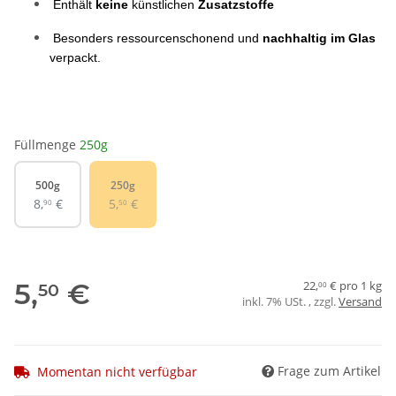
 Enthält 
keine
 künstlichen 
Zusatzstoffe
 Besonders ressourcenschonend und 
nachhaltig im Glas
verpackt.
Füllmenge
250g
500g
250g
500g
250g
8,
€
5,
€
90
50
5,
€
22,
€ pro 1 kg
50
00
inkl. 7% USt. , zzgl.
Versand
Frage zum Artikel
Momentan nicht verfügbar