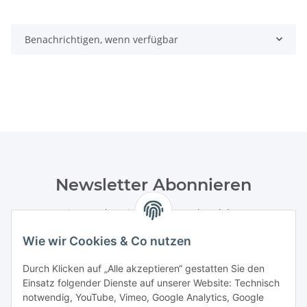
Benachrichtigen, wenn verfügbar
Newsletter Abonnieren
Bitte senden Sie mir entsprechend Ihrer
Datenschutzerklärung
regelmäßig und jederzeit widerruflich
Wie wir Cookies & Co nutzen
Informationen zu Ihrem Produktsortiment per E-Mail zu.
Durch Klicken auf „Alle akzeptieren“ gestatten Sie den
Abonnieren
Einsatz folgender Dienste auf unserer Website: Technisch
Newsletter Abonnieren
notwendig, YouTube, Vimeo, Google Analytics, Google