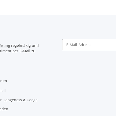
lärung
regelmäßig und
timent per E-Mail zu.
Newsletter Abonnieren
onen
hell
en Langeness & Hooge
laden