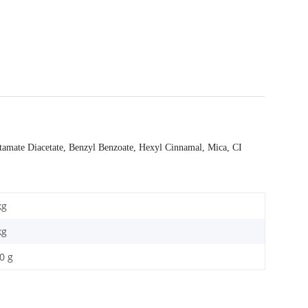
amate Diacetate, Benzyl Benzoate, Hexyl Cinnamal, Mica, CI
kg
kg
0 g