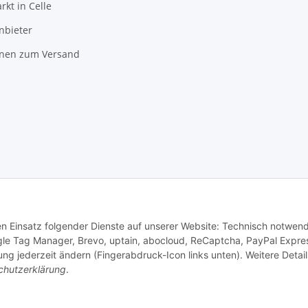
kt in Celle
nbieter
onen zum Versand
den Einsatz folgender Dienste auf unserer Website: Technisch notwend
gle Tag Manager, Brevo, uptain, abocloud, ReCaptcha, PayPal Expre
© Copyright 2026 Markus Schell
ng jederzeit ändern (Fingerabdruck-Icon links unten). Weitere Detail
chutzerklärung
.