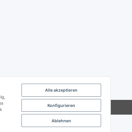
Alle akzeptieren
ig,
ss
Konfigurieren
Powered by
JTL-Shop
s
Ablehnen