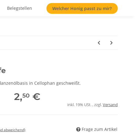
Belegstellen
Welcher Honig passt zu mir?
fe
lanzenölbasis in Cellophan geschweißt.
2,
€
50
inkl. 19% USt. , zzgl.
Versand
Frage zum Artikel
nd abweichend)