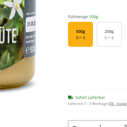
Füllmenge
500g
500g
250g
500g
250g
8,
€
5,
€
50
20
Sofort Lieferbar
Lieferzeit:
1 - 3 Werktage
(DE - Ausla
S