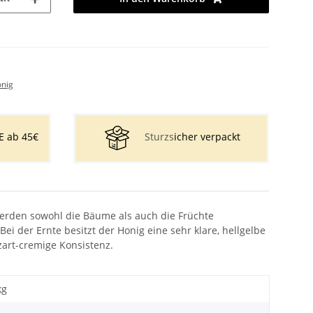
nig
E ab 45€
Sturzs
icher verpackt
erden sowohl die Bäume als auch die Früchte
i der Ernte besitzt der Honig eine sehr klare, hellgelbe
zart-cremige Konsistenz.
kg