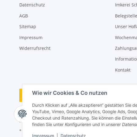
Datenschutz
Imkerei Sc
AGB
Belegstell
Sitemap
Unser Hof
Impressum
Wochenmar
Widerrufsrecht
Zahlungsa
Informati
Kontakt
Wie wir Cookies & Co nutzen
Vertrag widerrufen
Durch Klicken auf „Alle akzeptieren“ gestatten Sie 
YouTube, Vimeo, Google Analytics, Google Ads, Goo
Checkout und Ratenzahlung. Sie können die Einstellu
finden Sie unter
Konfigurieren
und in unserer
Datens
* Alle Preise inkl. gesetzlicher USt., zzgl.
Versand
Impressum
|
Datenschutz