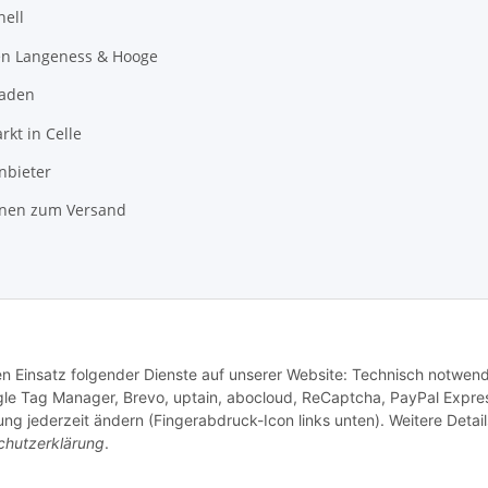
hell
en Langeness & Hooge
laden
kt in Celle
nbieter
onen zum Versand
den Einsatz folgender Dienste auf unserer Website: Technisch notwend
gle Tag Manager, Brevo, uptain, abocloud, ReCaptcha, PayPal Expre
ng jederzeit ändern (Fingerabdruck-Icon links unten). Weitere Detail
chutzerklärung
.