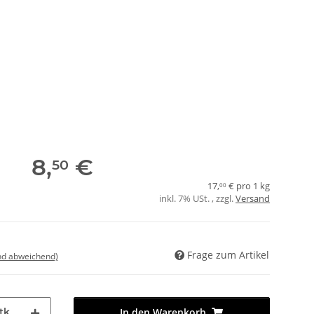
8,
€
50
17,
€ pro 1 kg
00
inkl. 7% USt. , zzgl.
Versand
Frage zum Artikel
nd abweichend)
tk
In den Warenkorb