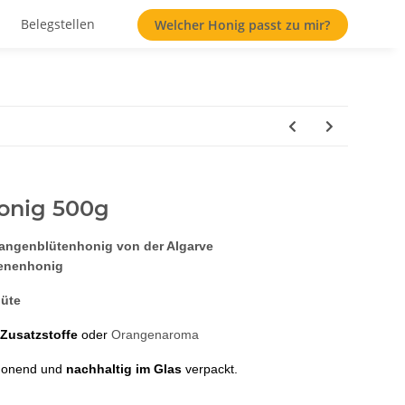
Belegstellen
Welcher Honig passt zu mir?
onig 500g
angenblütenhonig von der Algarve
enenhonig
üte
Zusatzstoffe 
oder 
Orangenaroma
honend und 
nachhaltig im Glas
 verpackt.