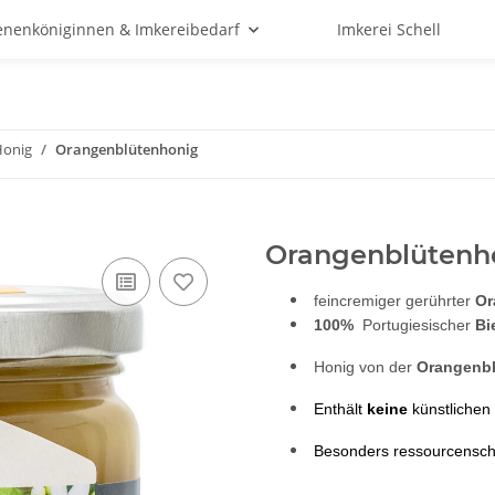
enenköniginnen & Imkereibedarf
Imkerei Schell
Honig
Orangenblütenhonig
Orangenblütenh
feincremiger gerührter
Or
100%
Portugiesischer
Bi
Honig von der
Orangenbl
 Enthält 
keine
 künstlichen 
 Besonders ressourcensc