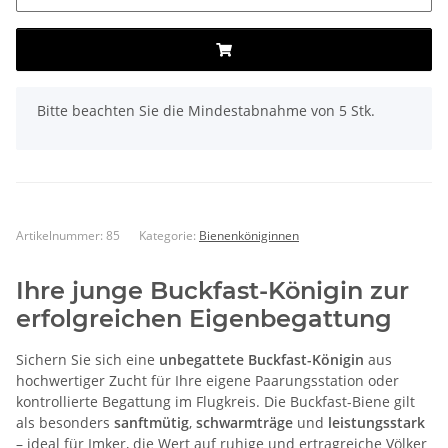
x
Bitte beachten Sie die Mindestabnahme von 5 Stk.
Artikelnummer:
85
Kategorie:
Bienenköniginnen
Ihre junge Buckfast-Königin zur
erfolgreichen Eigenbegattung
Sichern Sie sich eine
unbegattete Buckfast-Königin
aus
hochwertiger Zucht für Ihre eigene Paarungsstation oder
kontrollierte Begattung im Flugkreis. Die Buckfast-Biene gilt
als besonders
sanftmütig
,
schwarmträge
und
leistungsstark
– ideal für Imker, die Wert auf ruhige und ertragreiche Völker