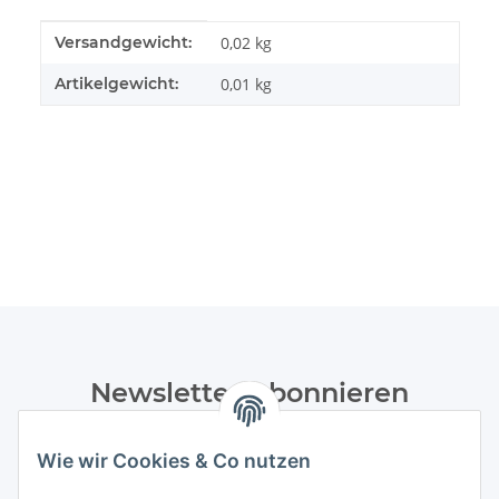
Produkteigenschaft
Wert
Versandgewicht:
0,02 kg
Artikelgewicht:
0,01
kg
Newsletter Abonnieren
Bitte senden Sie mir entsprechend Ihrer
Wie wir Cookies & Co nutzen
Datenschutzerklärung
regelmäßig und jederzeit widerruflich
Informationen zu Ihrem Produktsortiment per E-Mail zu.