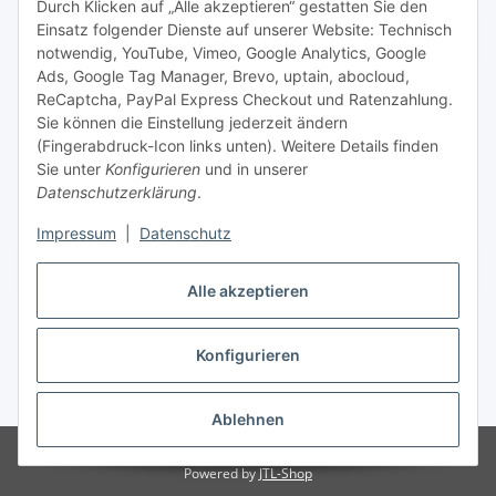
Durch Klicken auf „Alle akzeptieren“ gestatten Sie den
Einsatz folgender Dienste auf unserer Website: Technisch
Abonnieren
notwendig, YouTube, Vimeo, Google Analytics, Google
Newsletter Abonnieren
Ads, Google Tag Manager, Brevo, uptain, abocloud,
ReCaptcha, PayPal Express Checkout und Ratenzahlung.
Gesetzliche Informationen
Sie können die Einstellung jederzeit ändern
(Fingerabdruck-Icon links unten). Weitere Details finden
Sie unter
Konfigurieren
und in unserer
Informationen
Datenschutzerklärung
.
Impressum
|
Datenschutz
Vertrag widerrufen
Alle akzeptieren
Konfigurieren
* Alle Preise inkl. gesetzlicher USt., zzgl.
Versand
Ablehnen
© Copyright 2026 Markus Schell
Powered by
JTL-Shop