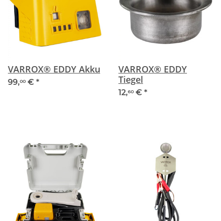
VARROX® EDDY Akku
VARROX® EDDY
Tiegel
99,
€
*
00
12,
€
*
60