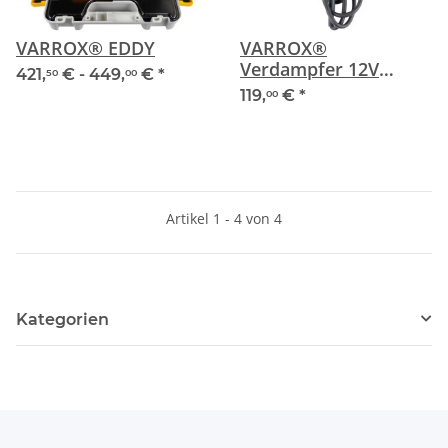
VARROX® EDDY
VARROX®
Verdampfer 12V
421,
€ -
449,
€
*
50
00
Version gegen Varroa
119,
€
*
00
Artikel 1 - 4 von 4
Kategorien