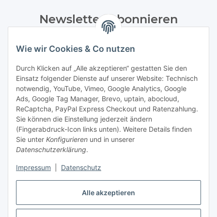
Newsletter Abonnieren
Bitte senden Sie mir entsprechend Ihrer
Wie wir Cookies & Co nutzen
Datenschutzerklärung
regelmäßig und jederzeit widerruflich
Informationen zu Ihrem Produktsortiment per E-Mail zu.
Durch Klicken auf „Alle akzeptieren“ gestatten Sie den
Einsatz folgender Dienste auf unserer Website: Technisch
Abonnieren
notwendig, YouTube, Vimeo, Google Analytics, Google
Newsletter Abonnieren
Ads, Google Tag Manager, Brevo, uptain, abocloud,
ReCaptcha, PayPal Express Checkout und Ratenzahlung.
Gesetzliche Informationen
Sie können die Einstellung jederzeit ändern
(Fingerabdruck-Icon links unten). Weitere Details finden
Sie unter
Konfigurieren
und in unserer
Informationen
Datenschutzerklärung
.
Impressum
|
Datenschutz
Vertrag widerrufen
Alle akzeptieren