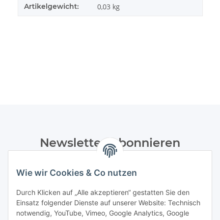
Artikelgewicht:
0,03
kg
Newsletter Abonnieren
Bitte senden Sie mir entsprechend Ihrer
Wie wir Cookies & Co nutzen
Datenschutzerklärung
regelmäßig und jederzeit widerruflich
Informationen zu Ihrem Produktsortiment per E-Mail zu.
Durch Klicken auf „Alle akzeptieren“ gestatten Sie den
Einsatz folgender Dienste auf unserer Website: Technisch
Abonnieren
notwendig, YouTube, Vimeo, Google Analytics, Google