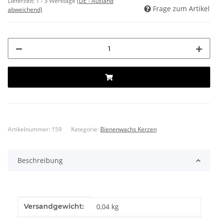
Lieferzeit:
1 - 3 Werktage
(DE - Ausland
Frage zum Artikel
abweichend)
Artikelnummer:
159
Kategorie:
Bienenwachs Kerzen
Beschreibung
Produkteigenschaft
Wert
Versandgewicht:
0,04 kg