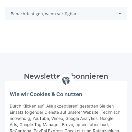
Benachrichtigen, wenn verfügbar
Newsletter Abonnieren
Bitte senden Sie mir entsprechend Ihrer
Wie wir Cookies & Co nutzen
Datenschutzerklärung
regelmäßig und jederzeit widerruflich
Informationen zu Ihrem Produktsortiment per E-Mail zu.
Durch Klicken auf „Alle akzeptieren“ gestatten Sie den
Einsatz folgender Dienste auf unserer Website: Technisch
Abonnieren
notwendig, YouTube, Vimeo, Google Analytics, Google
Newsletter Abonnieren
Ads, Google Tag Manager, Brevo, uptain, abocloud,
ReCaptcha, PayPal Express Checkout und Ratenzahlung.