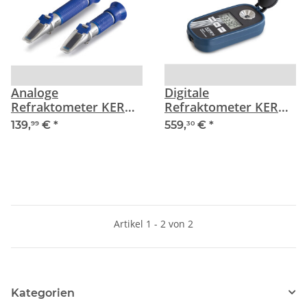
Analoge
Digitale
Refraktometer KERN
Refraktometer KERN
ORA 6HA
ORM 1HO
139,
€
*
559,
€
*
99
30
Artikel 1 - 2 von 2
Kategorien