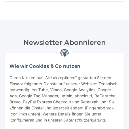
Newsletter Abonnieren
Bitte senden Sie mir entsprechend Ihrer
Datenschutzerklärung
regelmäßig und jederzeit widerruflich
Wie wir Cookies & Co nutzen
Informationen zu Ihrem Produktsortiment per E-Mail zu.
Durch Klicken auf „Alle akzeptieren“ gestatten Sie den
Abonnieren
Einsatz folgender Dienste auf unserer Website: Technisch
Newsletter Abonnieren
notwendig, YouTube, Vimeo, Google Analytics, Google
Ads, Google Tag Manager, uptain, abocloud, ReCaptcha,
Gesetzliche Informationen
Brevo, PayPal Express Checkout und Ratenzahlung. Sie
können die Einstellung jederzeit ändern (Fingerabdruck-
Icon links unten). Weitere Details finden Sie unter
Informationen
Konfigurieren
und in unserer
Datenschutzerklärung
.