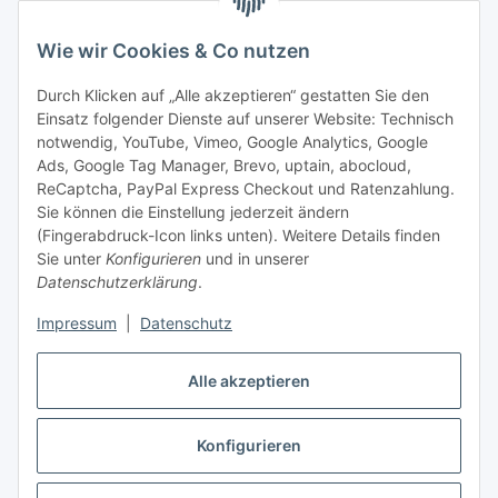
Bitte senden Sie mir entsprechend Ihrer
Wie wir Cookies & Co nutzen
Datenschutzerklärung
regelmäßig und jederzeit widerruflich
Informationen zu Ihrem Produktsortiment per E-Mail zu.
Durch Klicken auf „Alle akzeptieren“ gestatten Sie den
Einsatz folgender Dienste auf unserer Website: Technisch
Abonnieren
notwendig, YouTube, Vimeo, Google Analytics, Google
Newsletter Abonnieren
Ads, Google Tag Manager, Brevo, uptain, abocloud,
ReCaptcha, PayPal Express Checkout und Ratenzahlung.
Gesetzliche Informationen
Sie können die Einstellung jederzeit ändern
(Fingerabdruck-Icon links unten). Weitere Details finden
Sie unter
Konfigurieren
und in unserer
Informationen
Datenschutzerklärung
.
Impressum
|
Datenschutz
Vertrag widerrufen
Alle akzeptieren
Konfigurieren
* Alle Preise inkl. gesetzlicher USt., zzgl.
Versand