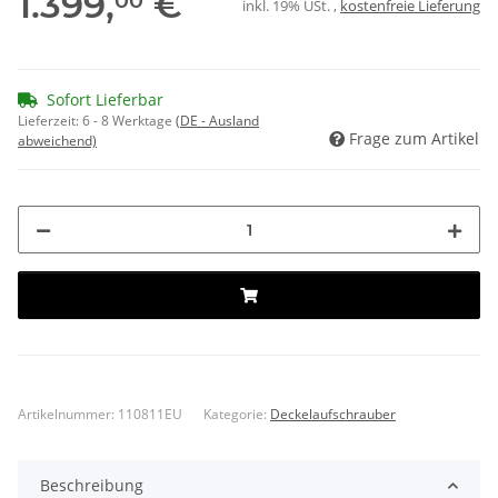
1.399,
€
00
inkl. 19% USt. ,
kostenfreie Lieferung
Sofort Lieferbar
Lieferzeit:
6 - 8 Werktage
(DE - Ausland
Frage zum Artikel
abweichend)
Artikelnummer:
110811EU
Kategorie:
Deckelaufschrauber
Beschreibung