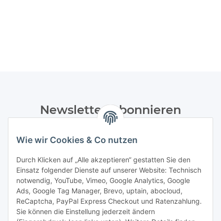
Newsletter Abonnieren
Bitte senden Sie mir entsprechend Ihrer
Wie wir Cookies & Co nutzen
Datenschutzerklärung
regelmäßig und jederzeit widerruflich
Informationen zu Ihrem Produktsortiment per E-Mail zu.
Durch Klicken auf „Alle akzeptieren“ gestatten Sie den
Einsatz folgender Dienste auf unserer Website: Technisch
Abonnieren
notwendig, YouTube, Vimeo, Google Analytics, Google
Newsletter Abonnieren
Ads, Google Tag Manager, Brevo, uptain, abocloud,
ReCaptcha, PayPal Express Checkout und Ratenzahlung.
Gesetzliche Informationen
Sie können die Einstellung jederzeit ändern