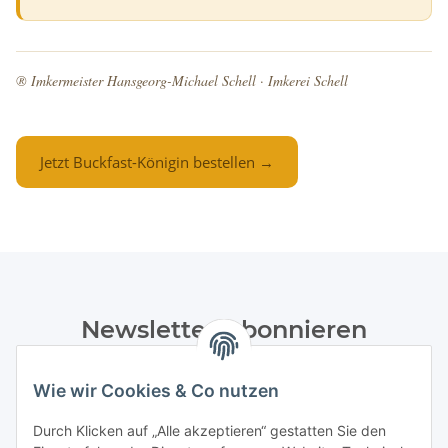
® Imkermeister Hansgeorg-Michael Schell · Imkerei Schell
Jetzt Buckfast-Königin bestellen →
Newsletter Abonnieren
Bitte senden Sie mir entsprechend Ihrer
Wie wir Cookies & Co nutzen
Datenschutzerklärung
regelmäßig und jederzeit widerruflich
Informationen zu Ihrem Produktsortiment per E-Mail zu.
Durch Klicken auf „Alle akzeptieren“ gestatten Sie den