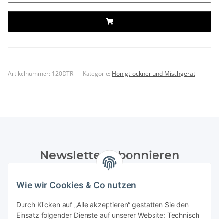
Artikelnummer:
120DTR
Kategorie:
Honigtrockner und Mischgerät
Newsletter Abonnieren
Bitte senden Sie mir entsprechend Ihrer
Wie wir Cookies & Co nutzen
Datenschutzerklärung
regelmäßig und jederzeit widerruflich
Informationen zu Ihrem Produktsortiment per E-Mail zu.
Durch Klicken auf „Alle akzeptieren“ gestatten Sie den
Einsatz folgender Dienste auf unserer Website: Technisch