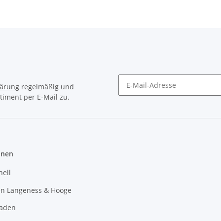
lärung
regelmäßig und
timent per E-Mail zu.
Newsletter Abonnieren
onen
hell
en Langeness & Hooge
laden