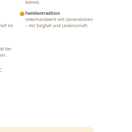
kommt.
Familientradition
Imkerhandwerk seit Generationen
melt im
– mit Sorgfalt und Leidenschaft.
kt bei
en.
→