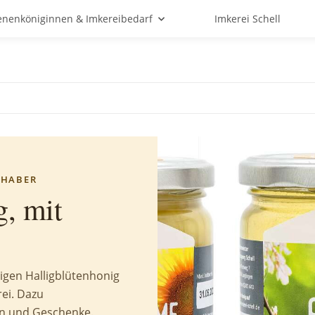
enenköniginnen & Imkereibedarf
Imkerei Schell
BHABER
, mit
tigen Halligblütenhonig
rei. Dazu
n und Geschenke.