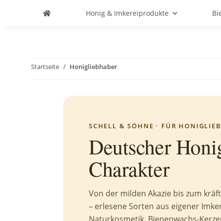
Honig & Imkereiprodukte
Bi
Startseite
Honigliebhaber
SCHELL & SÖHNE · FÜR HONIGLIE
Deutscher Honig
Charakter
Von der milden Akazie bis zum kräf
– erlesene Sorten aus eigener Imke
Naturkosmetik, Bienenwachs-Kerze