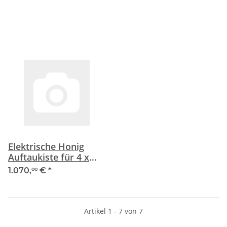
Elektrische Honig
Auftaukiste für 4 x
25kg
1.070,
€
*
00
Artikel 1 - 7 von 7