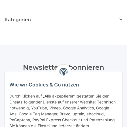
Kategorien
Newsletter Abonnieren
Bitte senden Sie mir entsprechend Ihrer
Wie wir Cookies & Co nutzen
Datenschutzerklärung
regelmäßig und jederzeit widerruflich
Informationen zu Ihrem Produktsortiment per E-Mail zu.
Durch Klicken auf „Alle akzeptieren“ gestatten Sie den
Einsatz folgender Dienste auf unserer Website: Technisch
Abonnieren
notwendig, YouTube, Vimeo, Google Analytics, Google
Newsletter Abonnieren
Ads, Google Tag Manager, Brevo, uptain, abocloud,
ReCaptcha, PayPal Express Checkout und Ratenzahlung.
Gesetzliche Informationen
Sie können die Einstellung jederzeit ändern