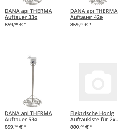
DANA api THERMA
DANA api THERMA
Auftauer 33ø
Auftauer 42ø
859,
€
*
859,
€
*
90
90
DANA api THERMA
Elektrische Honig
Auftauer 53ø
Auftaukiste für 2x
25kg
859,
€
*
880,
€
*
90
00