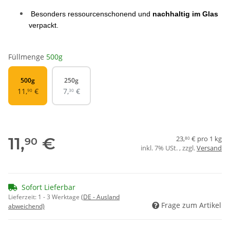
 Besonders ressourcenschonend und 
nachhaltig im Glas 
verpackt.
Füllmenge
500g
500g
250g
500g
250g
11,
€
7,
€
90
30
11,
€
23,
€ pro 1 kg
90
80
inkl. 7% USt. , zzgl.
Versand
Sofort Lieferbar
Lieferzeit:
1 - 3 Werktage
(DE - Ausland
Frage zum Artikel
abweichend)