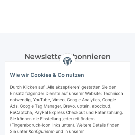
Newsletter Abonnieren
Bitte senden Sie mir entsprechend Ihrer
Wie wir Cookies & Co nutzen
Datenschutzerklärung
regelmäßig und jederzeit widerruflich
Informationen zu Ihrem Produktsortiment per E-Mail zu.
Durch Klicken auf „Alle akzeptieren“ gestatten Sie den
Einsatz folgender Dienste auf unserer Website: Technisch
Abonnieren
notwendig, YouTube, Vimeo, Google Analytics, Google
Newsletter Abonnieren
Ads, Google Tag Manager, Brevo, uptain, abocloud,
ReCaptcha, PayPal Express Checkout und Ratenzahlung.
Gesetzliche Informationen
Sie können die Einstellung jederzeit ändern
(Fingerabdruck-Icon links unten). Weitere Details finden
Sie unter
Konfigurieren
und in unserer
Informationen