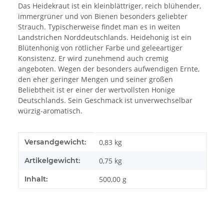
Das Heidekraut ist ein kleinblättriger, reich blühender,
immergrüner und von Bienen besonders geliebter
Strauch. Typischerweise findet man es in weiten
Landstrichen Norddeutschlands. Heidehonig ist ein
Blütenhonig von rötlicher Farbe und geleeartiger
Konsistenz. Er wird zunehmend auch cremig
angeboten. Wegen der besonders aufwendigen Ernte,
den eher geringer Mengen und seiner großen
Beliebtheit ist er einer der wertvollsten Honige
Deutschlands. Sein Geschmack ist unverwechselbar
würzig-aromatisch.
Produkteigenschaft
Wert
Versandgewicht:
0,83 kg
Artikelgewicht:
0,75
kg
Inhalt:
500,00 g