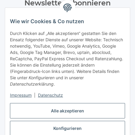
Newsletter Abonnieren
Bitte senden Sie mir entsprechend Ihrer
Wie wir Cookies & Co nutzen
Datenschutzerklärung
regelmäßig und jederzeit widerruflich
Informationen zu Ihrem Produktsortiment per E-Mail zu.
Durch Klicken auf „Alle akzeptieren“ gestatten Sie den
Einsatz folgender Dienste auf unserer Website: Technisch
Abonnieren
notwendig, YouTube, Vimeo, Google Analytics, Google
Newsletter Abonnieren
Ads, Google Tag Manager, Brevo, uptain, abocloud,
ReCaptcha, PayPal Express Checkout und Ratenzahlung.
Gesetzliche Informationen
Sie können die Einstellung jederzeit ändern
(Fingerabdruck-Icon links unten). Weitere Details finden
Sie unter
Konfigurieren
und in unserer
Informationen
Datenschutzerklärung
.
Impressum
|
Datenschutz
Vertrag widerrufen
Alle akzeptieren
Konfigurieren