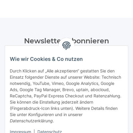
Newsletter Abonnieren
Bitte senden Sie mir entsprechend Ihrer
Wie wir Cookies & Co nutzen
Datenschutzerklärung
regelmäßig und jederzeit widerruflich
Informationen zu Ihrem Produktsortiment per E-Mail zu.
Durch Klicken auf „Alle akzeptieren“ gestatten Sie den
Einsatz folgender Dienste auf unserer Website: Technisch
Abonnieren
notwendig, YouTube, Vimeo, Google Analytics, Google
Newsletter Abonnieren
Ads, Google Tag Manager, Brevo, uptain, abocloud,
ReCaptcha, PayPal Express Checkout und Ratenzahlung.
Gesetzliche Informationen
Sie können die Einstellung jederzeit ändern
(Fingerabdruck-Icon links unten). Weitere Details finden
Sie unter
Konfigurieren
und in unserer
Informationen
Datenschutzerklärung
.
Impressum
|
Datenschutz